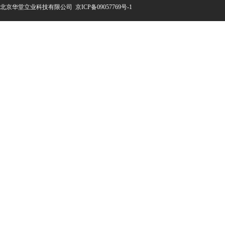
北京华堂立业科技有限公
司
京ICP备09057769号-1