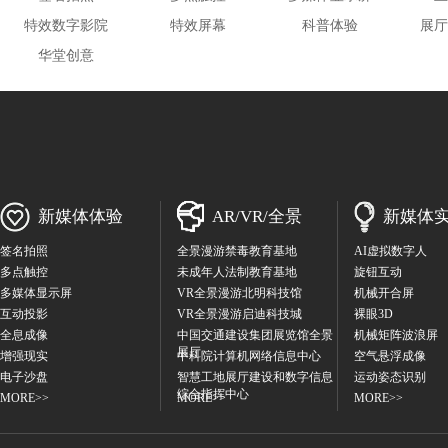
特效数字影院
特效屏幕
科普体验
展厅
华堂创意
新媒体体验
AR/VR/全景
新媒体
签名拍照
全景漫游禁毒教育基地
AI虚拟数字人
多点触控
未成年人法制教育基地
旋钮互动
多媒体显示屏
VR全景漫游北明科技馆
机械开合屏
互动投影
VR全景漫游启迪科技城
裸眼3D
全息成像
中国交通建设集团展览馆全景
机械矩阵波浪屏
展厅
增强现实
中科院计算机网络信息中心
空气悬浮成像
电子沙盘
智慧工地展厅建设和数字信息
运动姿态识别
综合指挥中心
MORE>>
MORE>>
MORE>>